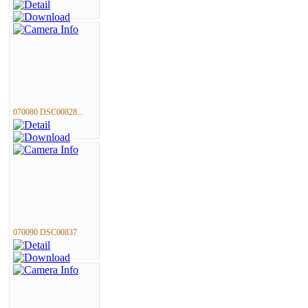
070080 DSC00828...
070090 DSC00837