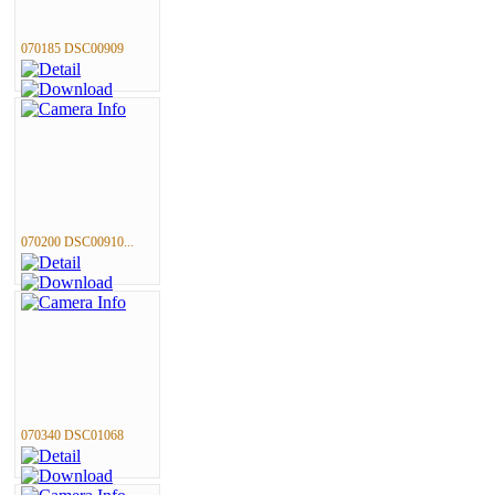
070185 DSC00909
070200 DSC00910...
070340 DSC01068