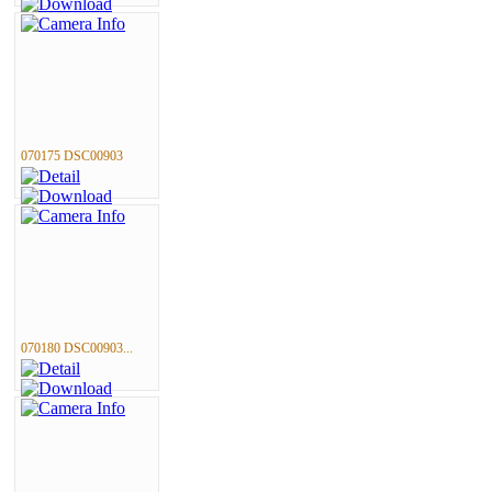
070175 DSC00903
070180 DSC00903...