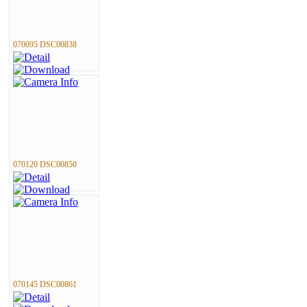
070095 DSC00838
070120 DSC00850
070145 DSC00861